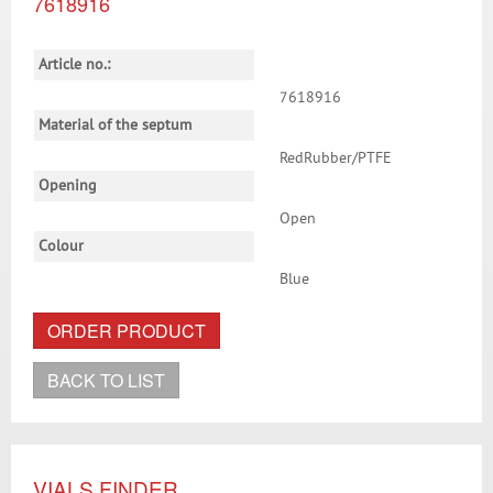
7618916
Article no.:
7618916
Material of the septum
RedRubber/PTFE
Opening
Open
Colour
Blue
ORDER PRODUCT
BACK TO LIST
VIALS FINDER