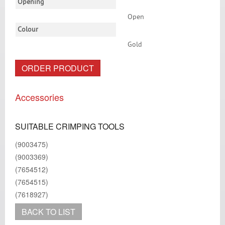
Opening
Open
Colour
Gold
ORDER PRODUCT
Accessories
SUITABLE CRIMPING TOOLS
(9003475)
(9003369)
(7654512)
(7654515)
(7618927)
BACK TO LIST