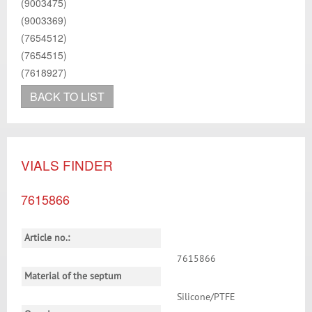
(9003475)
(9003369)
(7654512)
(7654515)
(7618927)
BACK TO LIST
VIALS FINDER
7615866
Article no.:
7615866
Material of the septum
Silicone/PTFE