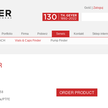
Gość
|
Zaloguj
Portfolio
Firma
Pobierz
Serwis
Kontakt
Sklep inter
ACH
Vials & Caps Finder
Pump Finder
R
ORDER PRODUCT
38
ne/PTFE