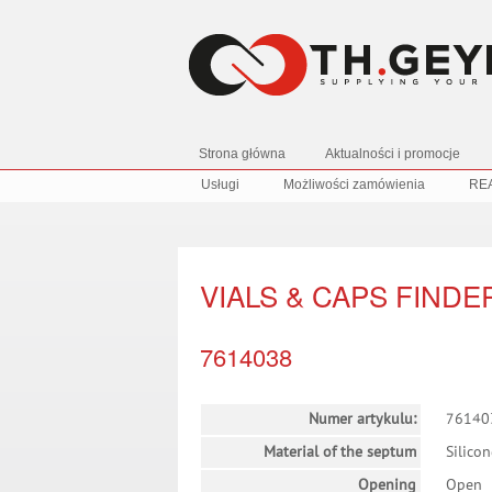
Strona główna
Aktualności i promocje
Usługi
Możliwości zamówienia
RE
VIALS & CAPS FINDE
7614038
Numer artykulu:
76140
Material of the septum
Silico
Opening
Open