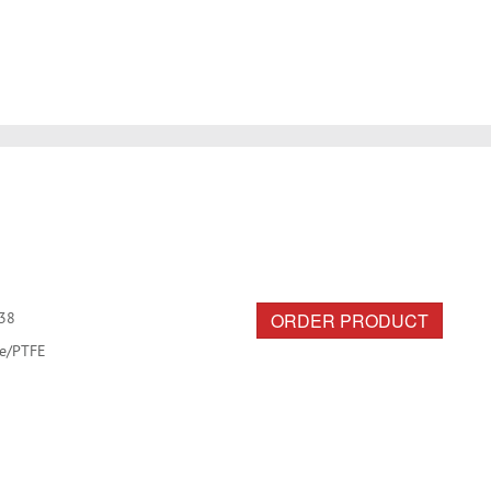
ORDER PRODUCT
38
ne/PTFE