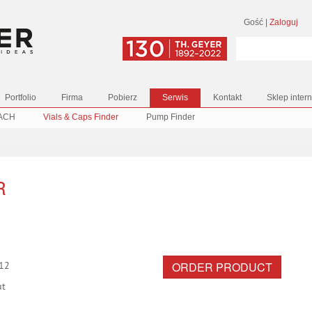
Gość
|
Zaloguj
Portfolio
Firma
Pobierz
Serwis
Kontakt
Sklep inter
ACH
Vials & Caps Finder
Pump Finder
R
ORDER PRODUCT
12
ut