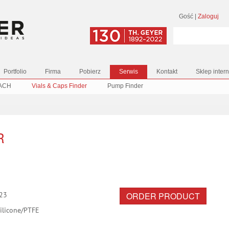
Gość
|
Zaloguj
Portfolio
Firma
Pobierz
Serwis
Kontakt
Sklep inter
ACH
Vials & Caps Finder
Pump Finder
R
ORDER PRODUCT
23
ilicone/PTFE