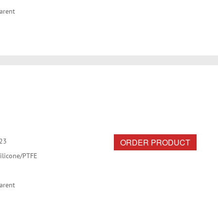
arent
ORDER PRODUCT
23
ilicone/PTFE
arent