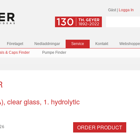
Gäst
|
Logga In
Företaget
Nedladdningar
Service
Kontakt
Webshoppe
als & Caps Finder
Pumpe Finder
R
 clear glass, 1. hydrolytic
ORDER PRODUCT
26