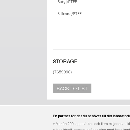
Butyl/PTFE
Silicone/PTFE
Without
STORAGE
(7659996)
BACK TO LIST
En partner för det du behöver till ditt laborator
Mer än 200 toppmärken och flera miljoner artik