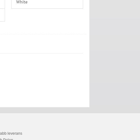
White
snabb leverans