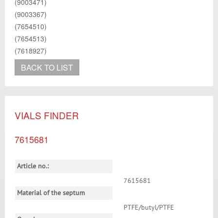
(9003471)
(9003367)
(7654510)
(7654513)
(7618927)
BACK TO LIST
VIALS FINDER
7615681
Article no.:
7615681
Material of the septum
PTFE/butyl/PTFE