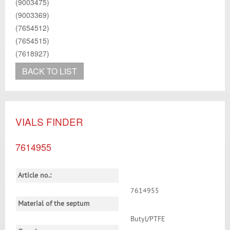
(9003475)
(9003369)
(7654512)
(7654515)
(7618927)
BACK TO LIST
VIALS FINDER
7614955
Article no.:
7614955
Material of the septum
Butyl/PTFE