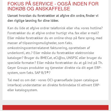
FOKUS PÅ SERVICE - OGSÅ INDEN FOR
INDKØB OG ANSKAFFELSE
Uanset hvordan du foretrækker at afgive din ordre, finder vi
den rigtige løsning for dine idéer.
Kan du lide at afgive ordrer telefonisk eller vha. vores hotline?
Foretrækker du at afgive ordrer hurtigt vha. fax eller e-mail?
Eller måske foretrækker du en online-shop på flere sprog, med
masser af tilpasningsmuligheder, som f.eks.
omkostningscenterrelateret fakturering, oprettelsen af
underkonti, etc.? Eller måske du foretrækker elektroniske
kataloger? Bruger du BMECat, eCl@ss, UNSPSC eller bruger du
specielle formater? Eller måske foretrækker du at gå ind på Th.
Geyer Groups produkter og tjenester direkte via dit eget ERP-
system, som f.eks. SAP R/3®?
Tal med os om det - vores OCI-grænseflade (open catalogue
interface) understøtter en direkte forbindelse til ethvert ERP-
eller katalogsystem.